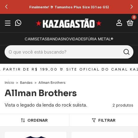
Finalmente! 🤘 Tamanhos Plus Size (G1 ao G5)
0
CAMISETAS
BANDAS
NOVIDADES
FÚRIA METAL®
 PARTIR DE R$ 199,00 
🤘 SITE OFICIAL DO CANAL KA
Início
>
Bandas
>
Allman Brothers
Allman Brothers
Vista o legado da lenda do rock sulista.
2 produtos
ORDENAR
FILTRAR