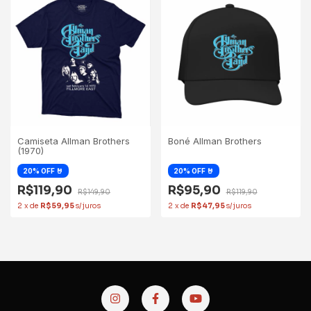
Camiseta Allman Brothers
Boné Allman Brothers
(1970)
R$119,90
R$95,90
R$149,90
R$119,90
2
x
de
R$59,95
2
x
de
R$47,95