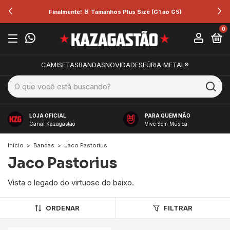
Finalmente! 🤘 Tamanhos Plus Size (G1 ao G5)
0
CAMISETAS
BANDAS
NOVIDADES
FÚRIA METAL®
LOJA OFICIAL
PARA QUEM NÃO
Canal Kazagastão
Vive Sem Música
Início
>
Bandas
>
Jaco Pastorius
Jaco Pastorius
Vista o legado do virtuose do baixo.
ORDENAR
FILTRAR