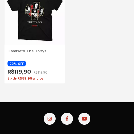
Camiseta The Tonys
20
OFF
R$119,90
R$149,90
2
x
de
R$59,95