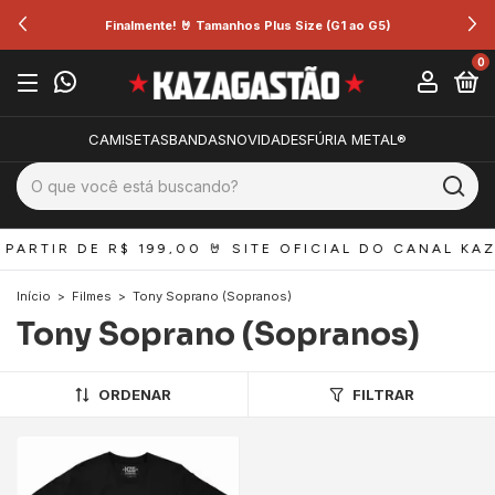
Finalmente! 🤘 Tamanhos Plus Size (G1 ao G5)
0
CAMISETAS
BANDAS
NOVIDADES
FÚRIA METAL®
PARTIR DE R$ 199,00 
🤘 SITE OFICIAL DO CANAL KAZ
Início
>
Filmes
>
Tony Soprano (Sopranos)
Tony Soprano (Sopranos)
ORDENAR
FILTRAR