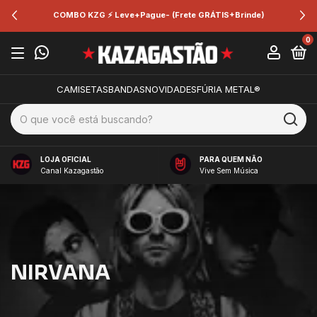
COMBO KZG ⚡ Leve+Pague- (Frete GRÁTIS+Brinde)
0
CAMISETAS
BANDAS
NOVIDADES
FÚRIA METAL®
LOJA OFICIAL
PARA QUEM NÃO
Canal Kazagastão
Vive Sem Música
NIRVANA