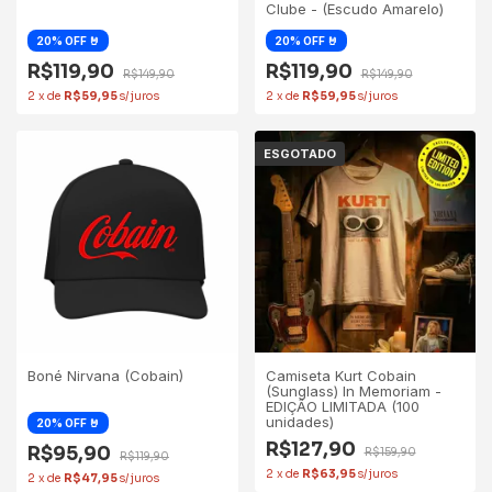
Clube - (Escudo Amarelo)
R$119,90
R$119,90
R$149,90
R$149,90
2
x
de
R$59,95
2
x
de
R$59,95
ESGOTADO
Boné Nirvana (Cobain)
Camiseta Kurt Cobain
(Sunglass) In Memoriam -
EDIÇÃO LIMITADA (100
unidades)
R$127,90
R$95,90
R$159,90
R$119,90
2
x
de
R$63,95
2
x
de
R$47,95