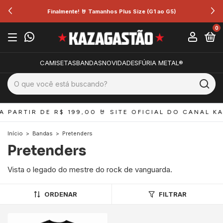
Finalmente! 🤘 Tamanhos Plus Size (G1 ao G5)
0
CAMISETAS
BANDAS
NOVIDADES
FÚRIA METAL®
A PARTIR DE R$ 199,00 
🤘 SITE OFICIAL DO CANAL KA
Início
>
Bandas
>
Pretenders
Pretenders
Vista o legado do mestre do rock de vanguarda.
ORDENAR
FILTRAR