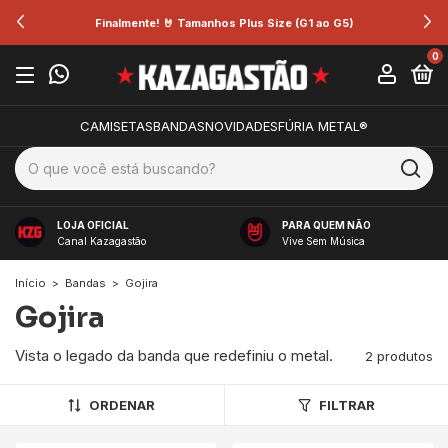
Finalmente! 🤘 Tamanhos Plus Size (G1 ao G5)
0
CAMISETAS
BANDAS
NOVIDADES
FÚRIA METAL®
LOJA OFICIAL
PARA QUEM NÃO
Canal Kazagastão
Vive Sem Música
Início
>
Bandas
>
Gojira
Gojira
Vista o legado da banda que redefiniu o metal.
2 produtos
ORDENAR
FILTRAR