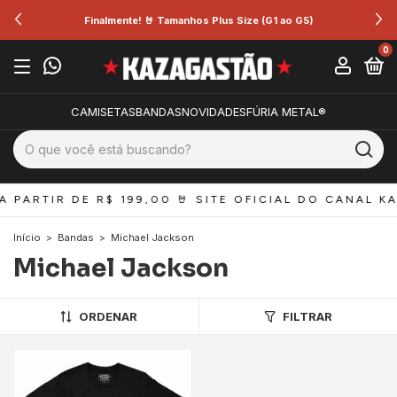
Finalmente! 🤘 Tamanhos Plus Size (G1 ao G5)
0
CAMISETAS
BANDAS
NOVIDADES
FÚRIA METAL®
A PARTIR DE R$ 199,00 
🤘 SITE OFICIAL DO CANAL KA
Início
>
Bandas
>
Michael Jackson
Michael Jackson
ORDENAR
FILTRAR