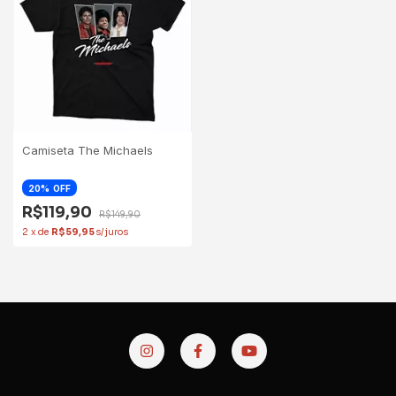
Camiseta The Michaels
20
OFF
R$119,90
R$149,90
2
x
de
R$59,95