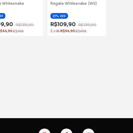
a Whitesnake
Regata Whitesnake (WS)
FF
21
OFF
09,90
R$109,90
R$139,90
R$139,90
$54,95
2
x
de
R$54,95