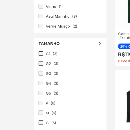
Vinho
(1)
Azul Marinho
(3)
Verde Musgo
(2)
Camis
(Troub
TAMANHO
20
G1
(3)
R$1
2
x
de
R
G2
(3)
G3
(3)
G4
(3)
G5
(3)
P
(6)
M
(6)
G
(6)