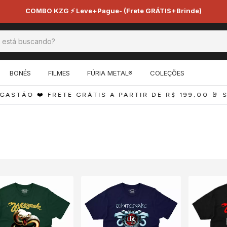
🔥 2 peças +5% 🔥 3 peças 
BONÉS
FILMES
FÚRIA METAL®
COLEÇÕES
ASTÃO ❤️ FRETE GRÁTIS A PARTIR DE R$ 199,00 
🤘 S