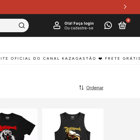
+10% 🔥 4 peças +15%
0
Olá!
Faça login
Ou cadastre-se
ITE OFICIAL DO CANAL KAZAGASTÃO ❤️ FRETE GRÁTIS 
Ordenar