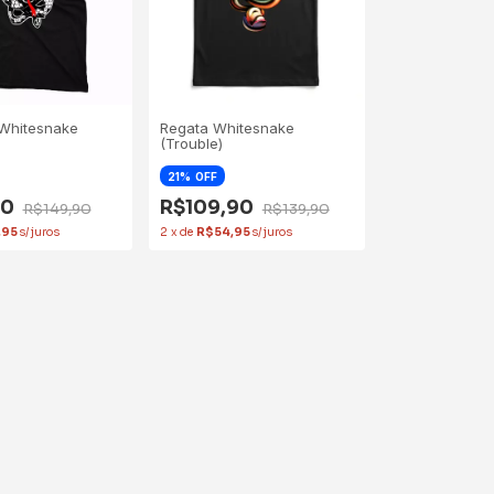
Whitesnake
Regata Whitesnake
(Trouble)
21
OFF
90
R$109,90
R$149,90
R$139,90
,95
2
x
de
R$54,95