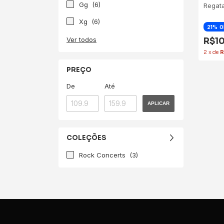
Gg
(6)
Regat
Xg
(6)
21
O
Ver todos
R$1
2
x
de
R
PREÇO
De
Até
APLICAR
COLEÇÕES
Rock Concerts
(3)