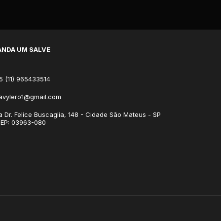
NDA UM SALVE
5 (11) 965433514
avylero1@gmail.com
a Dr. Felice Buscaglia, 148 - Cidade São Mateus - SP
CEP: 03963-080