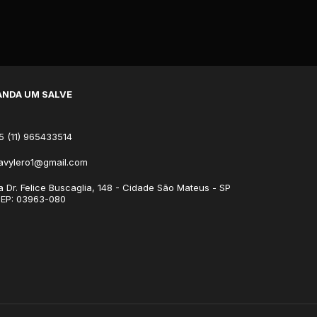
NDA UM SALVE
5 (11) 965433514
avylero1@gmail.com
a Dr. Felice Buscaglia, 148 - Cidade São Mateus - SP
CEP: 03963-080