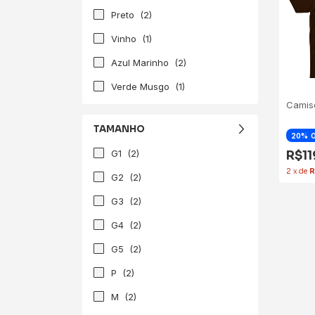
Preto
(2)
Vinho
(1)
Azul Marinho
(2)
Verde Musgo
(1)
Camis
TAMANHO
20
G1
(2)
R$1
2
x
de
R
G2
(2)
G3
(2)
G4
(2)
G5
(2)
P
(2)
M
(2)