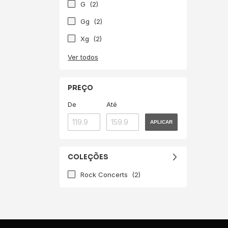
G
(2)
Gg
(2)
Xg
(2)
Ver todos
PREÇO
De
Até
APLICAR
COLEÇÕES
Rock Concerts
(2)