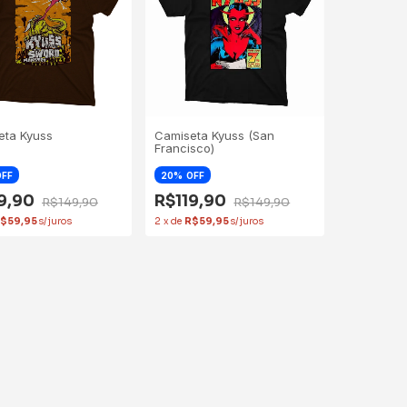
eta Kyuss
Camiseta Kyuss (San
Francisco)
OFF
20
OFF
19,90
R$119,90
R$149,90
R$149,90
$59,95
2
x
de
R$59,95