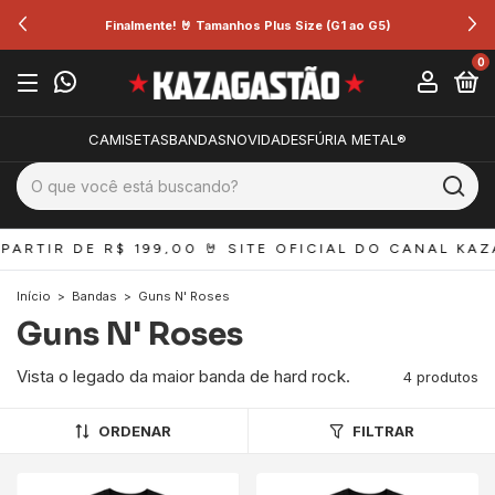
Finalmente! 🤘 Tamanhos Plus Size (G1 ao G5)
0
CAMISETAS
BANDAS
NOVIDADES
FÚRIA METAL®
PARTIR DE R$ 199,00 
🤘 SITE OFICIAL DO CANAL KAZ
Início
>
Bandas
>
Guns N' Roses
Guns N' Roses
Vista o legado da maior banda de hard rock.
4 produtos
ORDENAR
FILTRAR