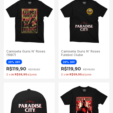
Camiseta Guns N' Roses
Camiseta Guns N' Roses
(1987)
Futebol Clube
20
OFF
20
OFF
R$119,90
R$119,90
R$149,90
R$149,90
2
x
de
R$59,95
2
x
de
R$59,95