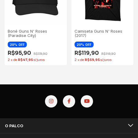
Boné Guns N' Roses
Camiseta Guns N' Roses
(Paradise City)
(2017)
20
OFF
20
OFF
R$95,90
R$119,90
R$119,90
R$149,90
2
x
de
R$47,95
2
x
de
R$59,95
O PALCO