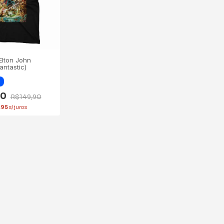
Elton John
antastic)
90
R$149,90
,95