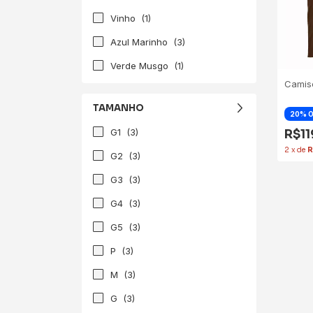
Vinho
(1)
Azul Marinho
(3)
Verde Musgo
(1)
Camis
TAMANHO
G1
(3)
R$1
2
x
de
R
G2
(3)
G3
(3)
G4
(3)
G5
(3)
P
(3)
M
(3)
G
(3)