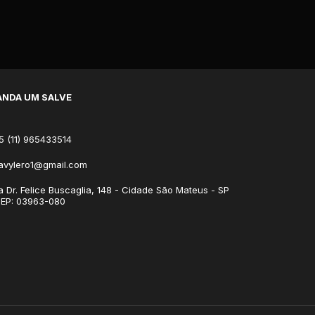
NDA UM SALVE
5 (11) 965433514
avylero1@gmail.com
a Dr. Felice Buscaglia, 148 - Cidade São Mateus - SP
CEP: 03963-080