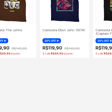
eta The Johns
Camiseta Elton John (1974)
Camiseta 
(Captain F
19,90
R$119,90
R$119,
R$149,90
R$149,90
$59,95
2
x
de
R$59,95
2
x
de
R$59