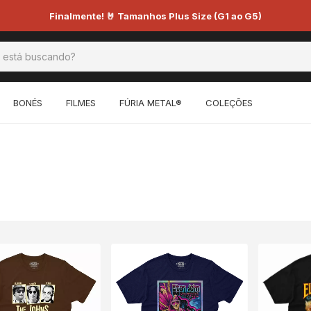
Finalmente! 🤘 Tamanhos Plus Size (G1 ao G5)
BONÉS
FILMES
FÚRIA METAL®
COLEÇÕES