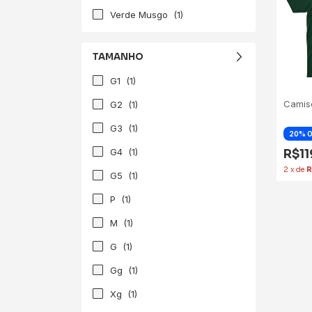
Verde Musgo
(1)
TAMANHO
G1
(1)
Camis
G2
(1)
G3
(1)
G4
(1)
R$1
2
x
de
R
G5
(1)
P
(1)
M
(1)
G
(1)
Gg
(1)
Xg
(1)