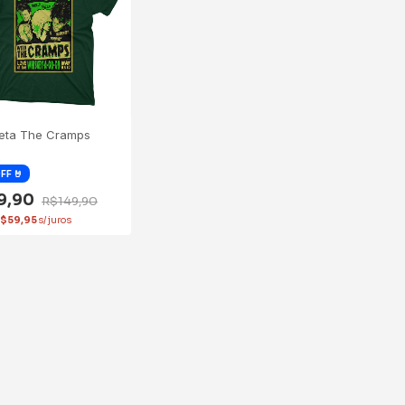
eta The Cramps
19,90
R$149,90
$59,95