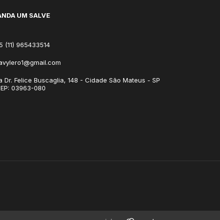
NDA UM SALVE
5 (11) 965433514
avylero1@gmail.com
a Dr. Felice Buscaglia, 148 - Cidade São Mateus - SP
CEP: 03963-080