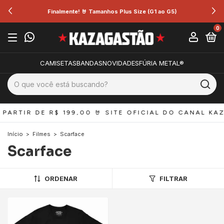
Finalmente! 🤘 Tamanhos Plus Size (G1 ao G5)
0
CAMISETAS
BANDAS
NOVIDADES
FÚRIA METAL®
PARTIR DE R$ 199,00 
🤘 SITE OFICIAL DO CANAL KAZ
Início
>
Filmes
>
Scarface
Scarface
ORDENAR
FILTRAR