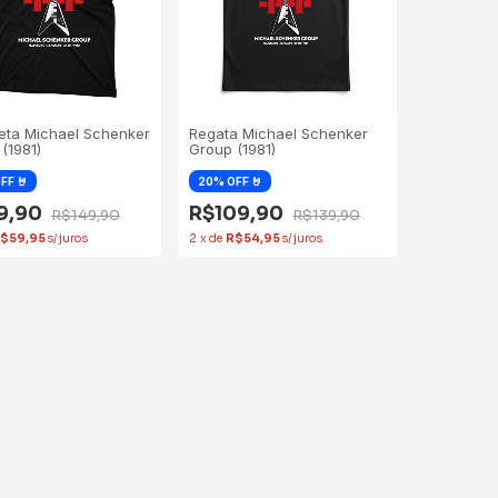
eta Michael Schenker
Regata Michael Schenker
(1981)
Group (1981)
19,90
R$109,90
R$149,90
R$139,90
$59,95
2
x
de
R$54,95