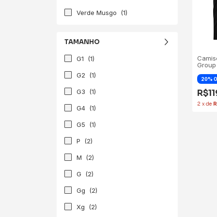
Verde Musgo
(1)
TAMANHO
Camis
G1
(1)
Group 
G2
(1)
G3
(1)
R$1
2
x
de
R
G4
(1)
G5
(1)
P
(2)
M
(2)
G
(2)
Gg
(2)
Xg
(2)