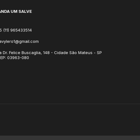
NDA UM SALVE
5 (11) 965433514
avylero1@gmail.com
a Dr. Felice Buscaglia, 148 - Cidade São Mateus - SP
CEP: 03963-080