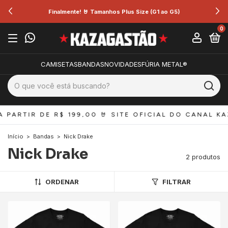
Finalmente! 🤘 Tamanhos Plus Size (G1 ao G5)
0
CAMISETAS
BANDAS
NOVIDADES
FÚRIA METAL®
 PARTIR DE R$ 199,00 
🤘 SITE OFICIAL DO CANAL KA
Início
>
Bandas
>
Nick Drake
Nick Drake
2 produtos
ORDENAR
FILTRAR