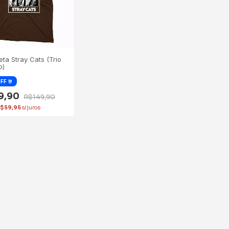
ta Stray Cats (Trio
o)
19,90
R$149,90
$59,95