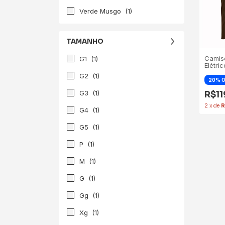
Verde Musgo
(1)
TAMANHO
Camise
G1
(1)
Elétric
G2
(1)
G3
(1)
R$1
2
x
de
R
G4
(1)
G5
(1)
P
(1)
M
(1)
G
(1)
Gg
(1)
Xg
(1)