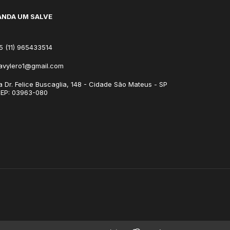
NDA UM SALVE
5 (11) 965433514
avylero1@gmail.com
a Dr. Felice Buscaglia, 148 - Cidade São Mateus - SP
CEP: 03963-080