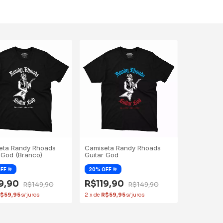
eta Randy Rhoads
Camiseta Randy Rhoads
 God (Branco)
Guitar God
19,90
R$119,90
R$149,90
R$149,90
$59,95
2
x
de
R$59,95