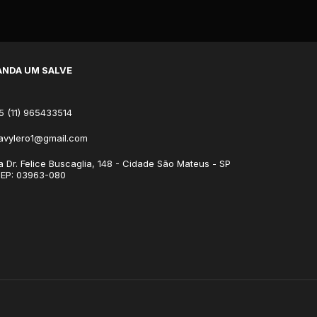
NDA UM SALVE
5 (11) 965433514
avylero1@gmail.com
a Dr. Felice Buscaglia, 148 - Cidade São Mateus - SP
CEP: 03963-080