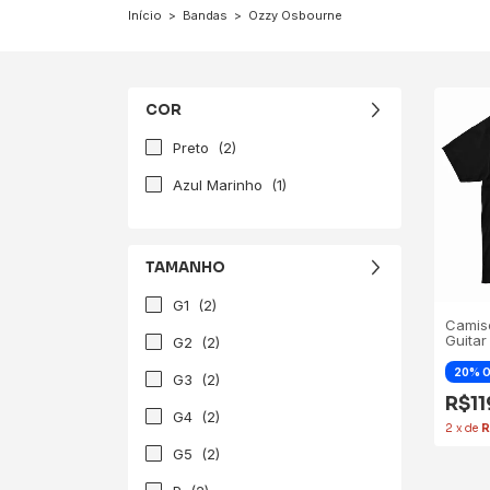
Início
>
Bandas
>
Ozzy Osbourne
COR
Preto
(2)
Azul Marinho
(1)
TAMANHO
G1
(2)
Camis
Guitar
G2
(2)
G3
(2)
R$1
G4
(2)
2
x
de
R
G5
(2)