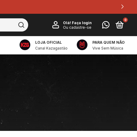
0
Olá!
Faça login
Ou cadastre-se
LOJA OFICIAL
PARA QUEM NÃO
Canal Kazagastão
Vive Sem Música