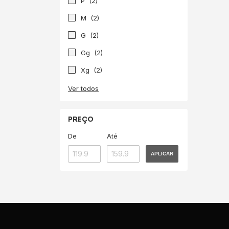
P
(2)
M
(2)
G
(2)
Gg
(2)
Xg
(2)
Ver todos
PREÇO
De
Até
APLICAR