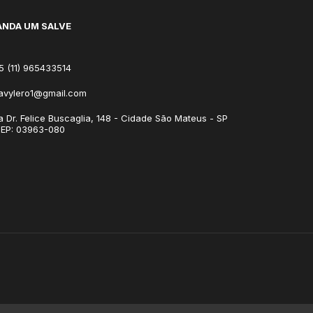
NDA UM SALVE
5 (11) 965433514
avylero1@gmail.com
a Dr. Felice Buscaglia, 148 - Cidade São Mateus - SP
CEP: 03963-080