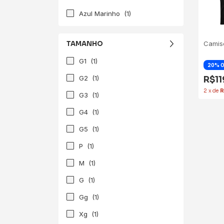
Azul Marinho
(1)
TAMANHO
Camise
G1
(1)
G2
(1)
R$1
2
x
de
R
G3
(1)
G4
(1)
G5
(1)
P
(1)
M
(1)
G
(1)
Gg
(1)
Xg
(1)