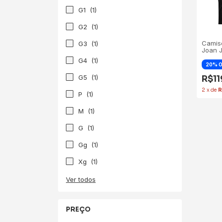
G1
(1)
G2
(1)
Camis
G3
(1)
Joan J
G4
(1)
G5
(1)
R$1
2
x
de
R
P
(1)
M
(1)
G
(1)
Gg
(1)
Xg
(1)
Ver todos
PREÇO