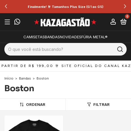
Finalmente! 🤘 Tamanhos Plus Size (G1 ao G5)
0
CAMISETAS
BANDAS
NOVIDADES
FÚRIA METAL®
PARTIR DE R$ 199,00 
🤘 SITE OFICIAL DO CANAL KAZ
Início
>
Bandas
>
Boston
Boston
ORDENAR
FILTRAR