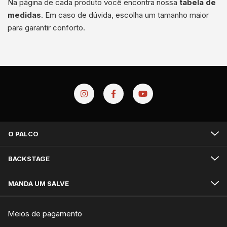
Na página de cada produto você encontra nossa
tabela de
medida
s
. Em caso de dúvida, escolha um tamanho maior
para garantir conforto.
O PALCO
BACKSTAGE
MANDA UM SALVE
Meios de pagamento