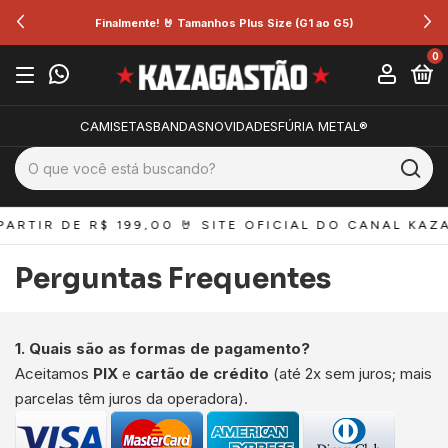
Finalmente! 🤘 Tamanhos Plus Size (G1 ao G5)
0
CAMISETAS
BANDAS
NOVIDADES
FÚRIA METAL®
ARTIR DE R$ 199,00 
🤘 SITE OFICIAL DO CANAL KAZA
Perguntas Frequentes
1. Quais são as formas de pagamento?
Aceitamos
PIX
e
cartão de crédito
(até 2x sem juros; mais
parcelas têm juros da operadora).