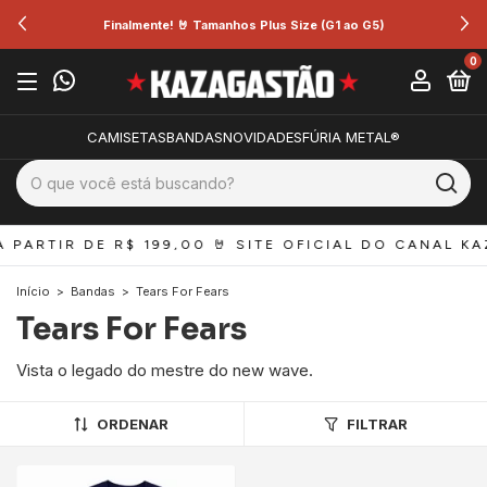
Finalmente! 🤘 Tamanhos Plus Size (G1 ao G5)
0
CAMISETAS
BANDAS
NOVIDADES
FÚRIA METAL®
 PARTIR DE R$ 199,00 
🤘 SITE OFICIAL DO CANAL KA
Início
>
Bandas
>
Tears For Fears
Tears For Fears
Vista o legado do mestre do new wave.
ORDENAR
FILTRAR