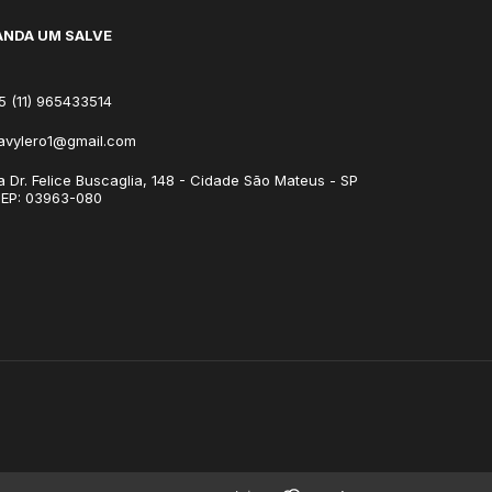
NDA UM SALVE
5 (11) 965433514
avylero1@gmail.com
a Dr. Felice Buscaglia, 148 - Cidade São Mateus - SP
CEP: 03963-080