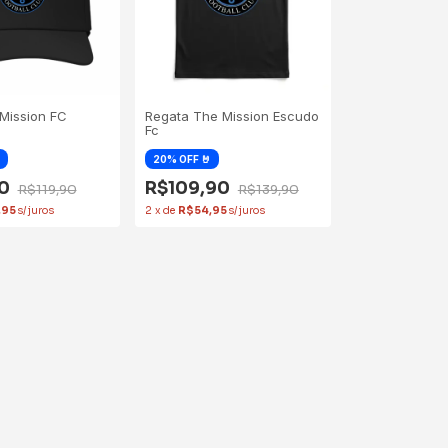
Mission FC
Regata The Mission Escudo
Fc
90
R$109,90
R$119,90
R$139,90
,95
2
x
de
R$54,95