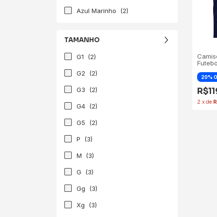
Azul Marinho
(2)
TAMANHO
Camis
G1
(2)
Futebo
G2
(2)
G3
(2)
R$1
2
x
de
R
G4
(2)
G5
(2)
P
(3)
M
(3)
G
(3)
Gg
(3)
Xg
(3)