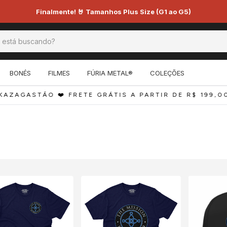
Finalmente! 🤘 Tamanhos Plus Size (G1 ao G5)
BONÉS
FILMES
FÚRIA METAL®
COLEÇÕES
AZAGASTÃO ❤️ FRETE GRÁTIS A PARTIR DE R$ 199,00 