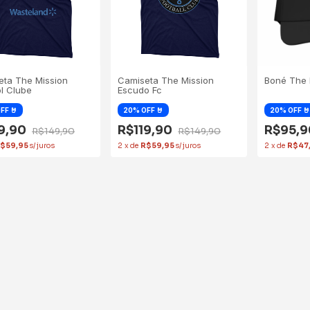
eta The Mission
Camiseta The Mission
Boné The 
l Clube
Escudo Fc
19,90
R$119,90
R$95,
R$149,90
R$149,90
$59,95
2
x
de
R$59,95
2
x
de
R$47