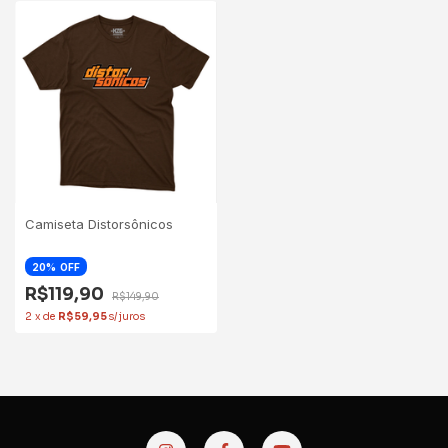
Camiseta Distorsônicos
20
OFF
R$119,90
R$149,90
2
x
de
R$59,95