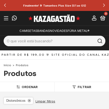
Finalmente! 🤘 Tamanhos Plus Size (G1 ao G5)
0
CAMISETAS
BANDAS
NOVIDADES
FÚRIA METAL®
PARTIR DE R$ 199,00 
🤘 SITE OFICIAL DO CANAL KAZ
Início
>
Produtos
Produtos
ORDENAR
FILTRAR
Distorsônicos
Limpar filtros