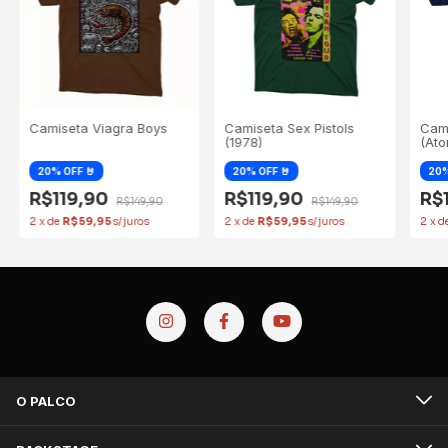
Camiseta Viagra Boys
Camiseta Sex Pistols
Cami
(1978)
(Ato
R$119,90
R$119,90
R$
R$149,90
R$149,90
2
x
de
R$59,95
2
x
de
R$59,95
2
x
d
O PALCO