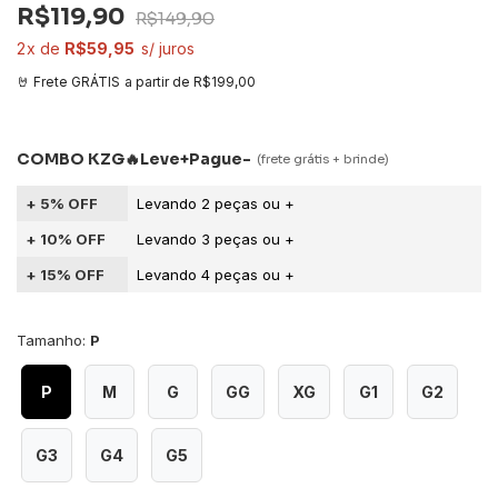
R$119,90
R$149,90
2
R$59,95
a partir de
R$199,00
5% OFF
10% OFF
15% OFF
Tamanho:
P
P
M
G
GG
XG
G1
G2
G3
G4
G5