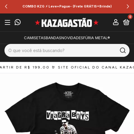
ÁTIS+Brinde)
🔥 2 peças +5% 🔥 3 peças +10% 🔥 4
0
CAMISETAS
BANDAS
NOVIDADES
FÚRIA METAL®
TIR DE R$ 199,00 
🤘 SITE OFICIAL DO CANAL KAZAGA