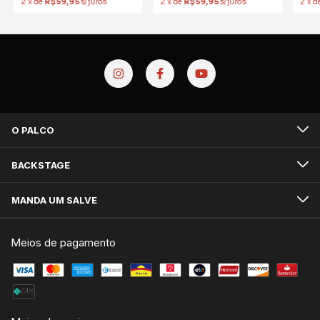
2
x
de
R$59,95
2
x
de
R$59,95
2
x
d
O PALCO
BACKSTAGE
MANDA UM SALVE
Meios de pagamento