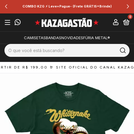
BO KZG ⚡ Leve+Pague- (Frete GRÁTIS+Brinde)
🔥
0
CAMISETAS
BANDAS
NOVIDADES
FÚRIA METAL®
TIR DE R$ 199,00 
🤘 SITE OFICIAL DO CANAL KAZAGA