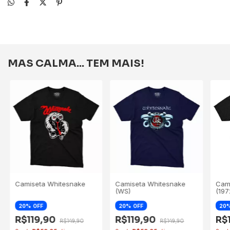
MAS CALMA... TEM MAIS!
Camiseta Whitesnake
Camiseta Whitesnake
Cam
(WS)
(197
20
OFF
20
OFF
20
R$119,90
R$119,90
R$
R$149,90
R$149,90