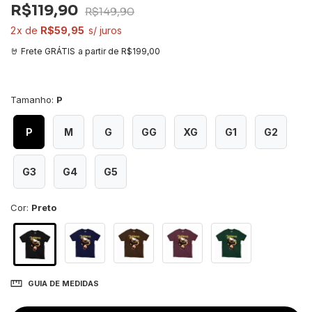
R$119,90
R$149,90
2
R$59,95
a partir de
R$199,00
Tamanho:
P
P
M
G
GG
XG
G1
G2
G3
G4
G5
Cor:
Preto
GUIA DE MEDIDAS