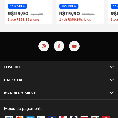
R$119,90
R$119,90
R$
R$149,90
R$149,90
2
x
de
R$59,95
2
x
de
R$59,95
2
x
d
O PALCO
BACKSTAGE
MANDA UM SALVE
Meios de pagamento