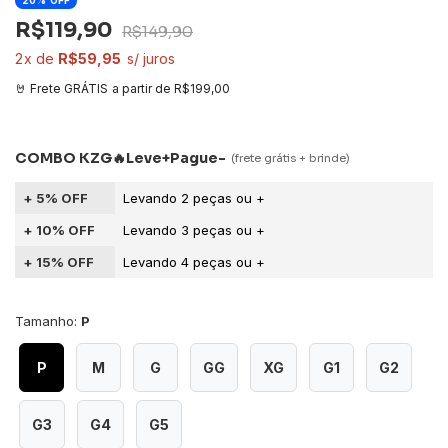
20
OFF
R$119,90
R$149,90
2
R$59,95
a partir de
R$199,00
5% OFF
10% OFF
15% OFF
Tamanho:
P
P
M
G
GG
XG
G1
G2
G3
G4
G5