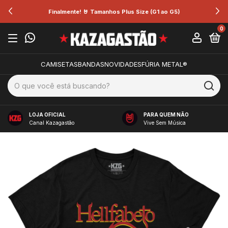
Finalmente! 🤘 Tamanhos Plus Size (G1 ao G5)
0
CAMISETAS
BANDAS
NOVIDADES
FÚRIA METAL®
LOJA OFICIAL
PARA QUEM NÃO
Canal Kazagastão
Vive Sem Música