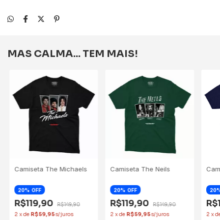
MAS CALMA... TEM MAIS!
Camiseta The Michaels
Camiseta The Neils
Cam
20
OFF
20
OFF
20
R$119,90
R$119,90
R$
R$149,90
R$149,90
2
x
de
R$59,95
2
x
de
R$59,95
2
x
d