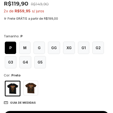
R$119,90
R$149,90
2
R$59,95
a partir de
R$199,00
Tamanho:
P
P
M
G
GG
XG
G1
G2
G3
G4
G5
Cor:
Preto
GUIA DE MEDIDAS