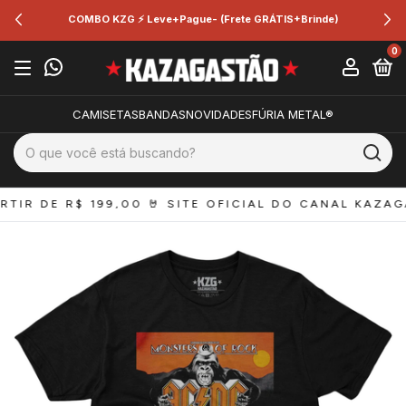
ue- (Frete GRÁTIS+Brinde)
🔥 2 peças +5% 🔥 3 
0
CAMISETAS
BANDAS
NOVIDADES
FÚRIA METAL®
TIR DE R$ 199,00 
🤘 SITE OFICIAL DO CANAL KAZAGAS