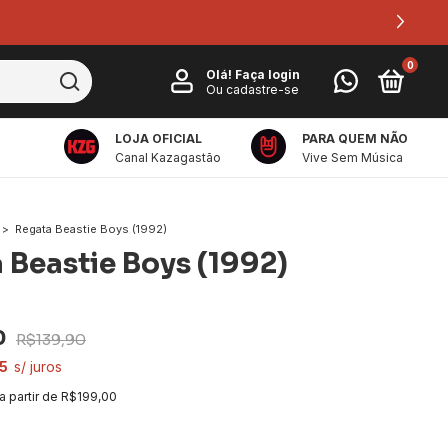
0
Olá!
Faça login
Ou cadastre-se
LOJA OFICIAL
PARA QUEM NÃO
Canal Kazagastão
Vive Sem Música
>
Regata Beastie Boys (1992)
 Beastie Boys (1992)
0
R$139,90
5
a partir de
R$199,00