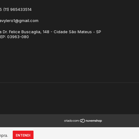
5 (11) 965433514
avylero1@gmail.com
a Dr. Felice Buscaglia, 148 - Cidade São Mateus - SP
CEP: 03963-080
mpra.
ENTENDI