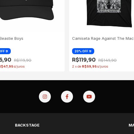
Beastie Boys
Camiseta Rage Against The Mac
5,90
R$119,90
R$119,90
R$149,90
R$47,95
2
x
de
R$59,95
BACKSTAGE
MA