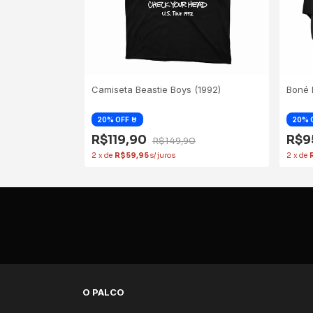
Camiseta Beastie Boys (1992)
Boné 
R$119,90
R$9
R$149,90
2
x
de
R$59,95
2
x
de
O PALCO