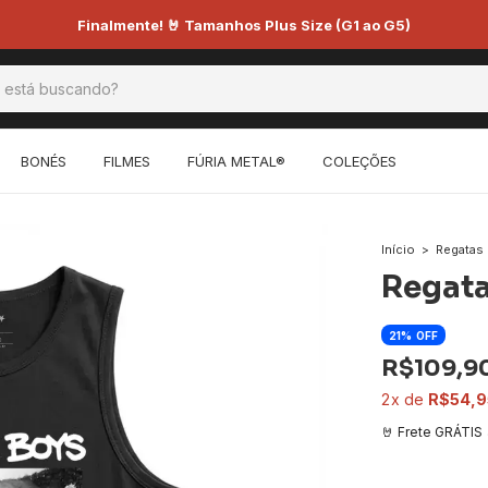
Finalmente! 🤘 Tamanhos Plus Size (G1 ao G5)
BONÉS
FILMES
FÚRIA METAL®
COLEÇÕES
Início
>
Regatas
Regata
21
OFF
R$109,9
2
R$54,9