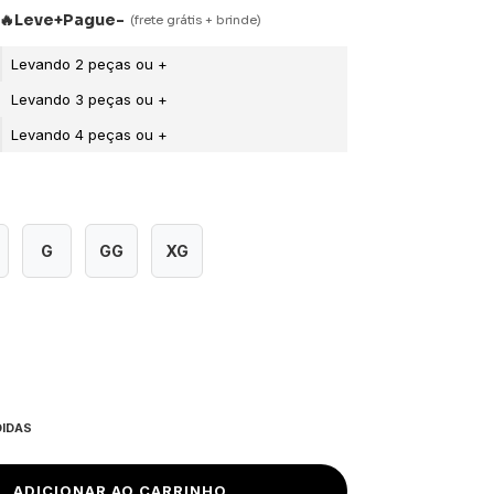
G
GG
XG
DIDAS