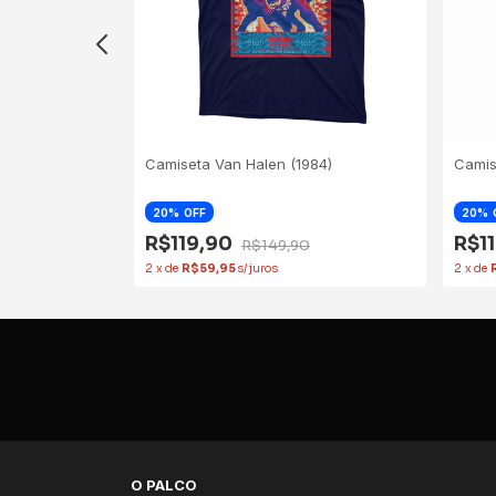
76)
Camiseta Van Halen (1984)
Camis
20
OFF
20
R$119,90
R$1
0
R$149,90
2
x
de
R$59,95
2
x
de
O PALCO