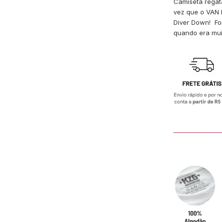
Camiseta regat
vez que o VAN 
Diver Down! For
quando era mui