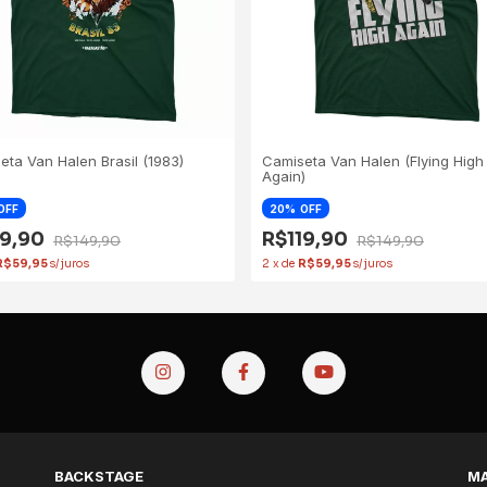
eta Van Halen Brasil (1983)
Camiseta Van Halen (Flying High
Again)
OFF
20
OFF
19,90
R$119,90
R$149,90
R$149,90
R$59,95
2
x
de
R$59,95
BACKSTAGE
MA