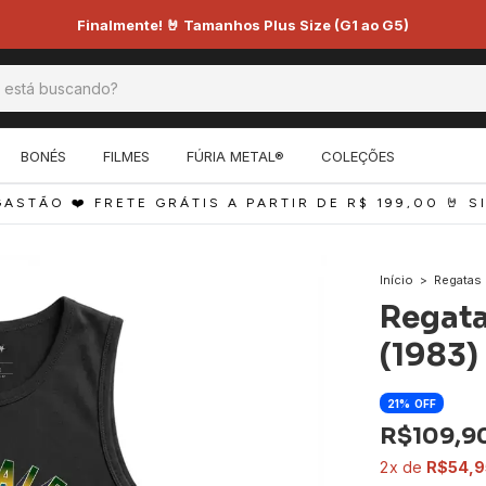
Finalmente! 🤘 Tamanhos Plus Size (G1 ao G5)
BONÉS
FILMES
FÚRIA METAL®
COLEÇÕES
ÃO ❤️ FRETE GRÁTIS A PARTIR DE R$ 199,00 
🤘 SITE
Início
>
Regatas
Regata
(1983)
21
OFF
R$109,9
2
R$54,9