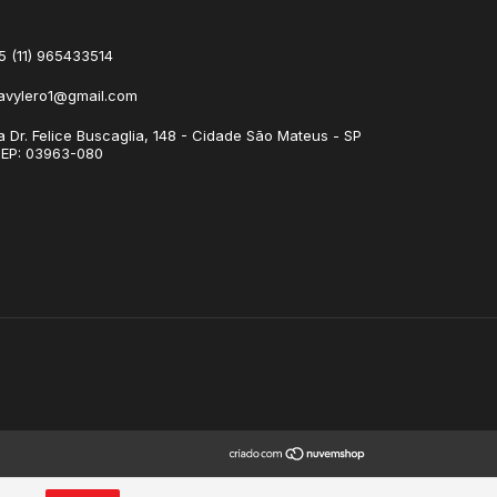
5 (11) 965433514
avylero1@gmail.com
a Dr. Felice Buscaglia, 148 - Cidade São Mateus - SP
CEP: 03963-080