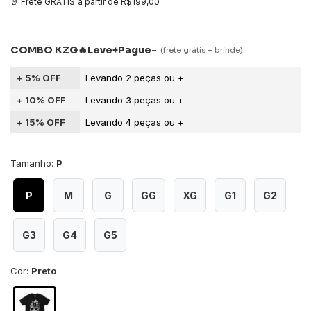
a partir de
R$199,00
5% OFF
10% OFF
15% OFF
Tamanho:
P
P
M
G
GG
XG
G1
G2
G3
G4
G5
Cor:
Preto