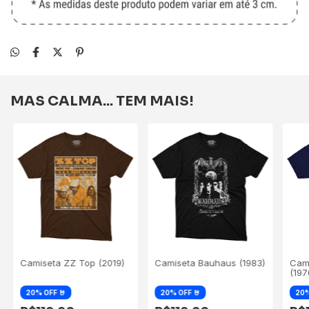
MAS CALMA... TEM MAIS!
Camiseta ZZ Top (2019)
Camiseta Bauhaus (1983)
Cam
(197