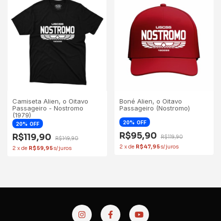
Camiseta Alien, o Oitavo
Boné Alien, o Oitavo
Passageiro - Nostromo
Passageiro (Nostromo)
(1979)
20
OFF
20
OFF
R$95,90
R$119,90
R$119,90
R$149,90
2
x
de
R$47,95
2
x
de
R$59,95