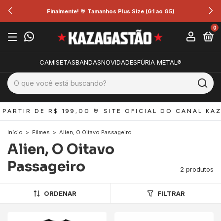
Finalmente! 🤘 Tamanhos Plus Size (G1 ao G5)
0
CAMISETAS
BANDAS
NOVIDADES
FÚRIA METAL®
PARTIR DE R$ 199,00 
🤘 SITE OFICIAL DO CANAL KAZ
Início
>
Filmes
>
Alien, O Oitavo Passageiro
Alien, O Oitavo
Passageiro
2 produtos
ORDENAR
FILTRAR